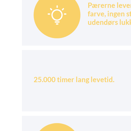
Pærerne lever

farve, ingen s
udendørs luk
25.000 timer lang levetid.