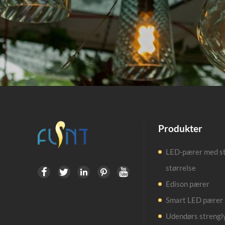
Produkter
LED-pærer med s
størrelse





Edison pærer
Smart LED pærer
Udendørs strengl