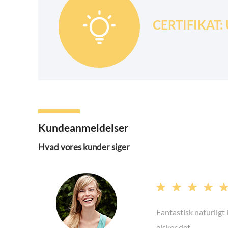

CERTIFIKAT: U
Kundeanmeldelser
Hvad vores kunder siger




Fantastisk naturligt 
elsker det.