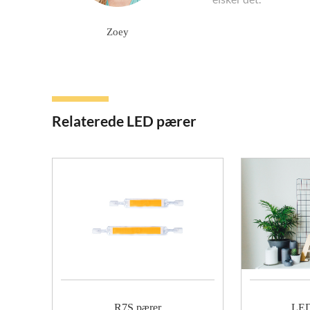
Zoey
Relaterede LED pærer
R7S pærer
LED