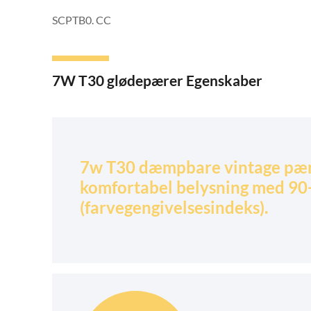
SCPTB0. CC
7W T30 glødepærer Egenskaber
7w T30 dæmpbare vintage pær
komfortabel belysning med 90
(farvegengivelsesindeks).