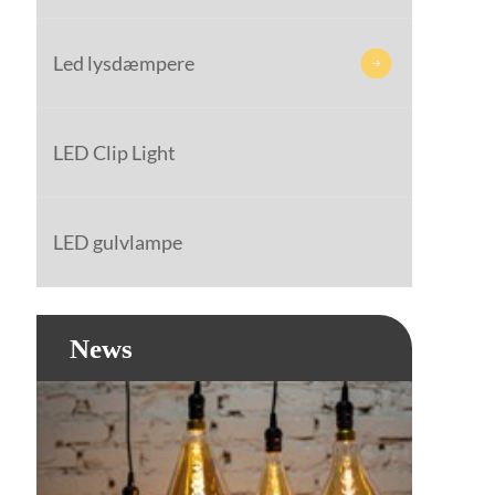
Led lysdæmpere

LED Clip Light
LED gulvlampe
News