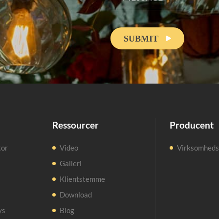
SUBMIT

Ressourcer
Producent
tor
Video
Virksomhedsp
Galleri
Klientstemme
Download
ys
Blog