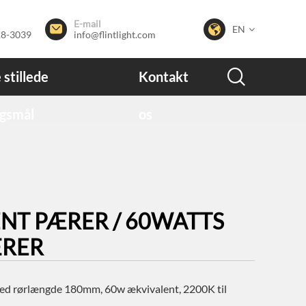
E-mail


EN
28-3039
info@flintlight.com

 stillede
Kontakt
gsmål
os
ENT PÆRER / 60WATTS
ÆRER
ed rørlængde 180mm, 60w ækvivalent, 2200K til