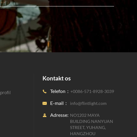
Kontakt os
Telefon：
+0086-571-8928-3039

rofil
E-mail：
info@flintlight.com

Adresse:
NO1202 MAYA

BUILDING NANYUAN
STREET, YUHANG,
HANGZHOU