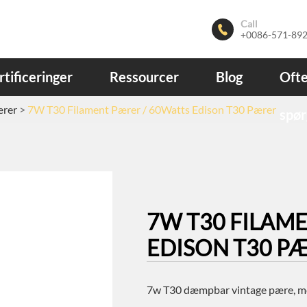
Call

+0086-571-89
rtificeringer
Ressourcer
Blog
Ofte
ærer
7W T30 Filament Pærer / 60Watts Edison T30 Pærer
spør
7W T30 FILAM
EDISON T30 P
7w T30 dæmpbar vintage pære, m