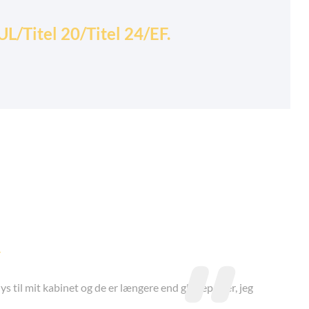
L/Titel 20/Titel 24/EF.

lys til mit kabinet og de er længere end glødepærer, jeg