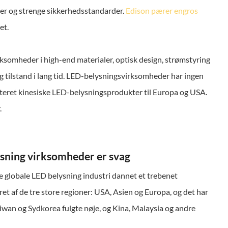
er og strenge sikkerhedsstandarder.
Edison pærer engros
et.
somheder i high-end materialer, optisk design, strømstyring
g tilstand i lang tid. LED-belysningsvirksomheder har ingen
teret kinesiske LED-belysningsprodukter til Europa og USA.
.
ysning virksomheder er svag
e globale LED belysning industri dannet et trebenet
t af de tre store regioner: USA, Asien og Europa, og det har
aiwan og Sydkorea fulgte nøje, og Kina, Malaysia og andre