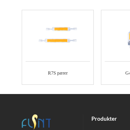
R7S pærer
G4
Produkter