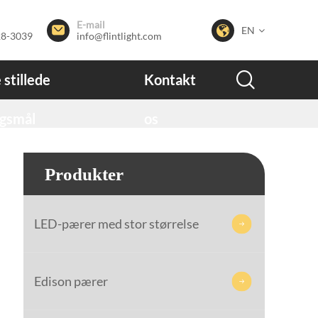
E-mail


EN
28-3039
info@flintlight.com

 stillede
Kontakt
gsmål
os
Produkter
LED-pærer med stor størrelse

Edison pærer
