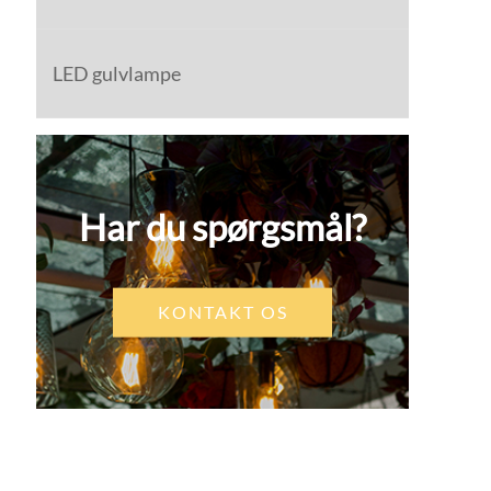
LED gulvlampe
Har du spørgsmål?
KONTAKT OS