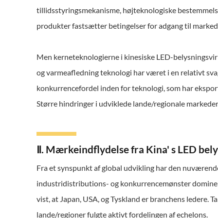
tillidsstyringsmekanisme, højteknologiske bestemmels
produkter fastsætter betingelser for adgang til marked
Men kerneteknologierne i kinesiske LED-belysningsvirk
og varmeafledning teknologi har været i en relativt sva
konkurrencefordel inden for teknologi, som har ekspor
Større hindringer i udviklede lande/regionale markeder
Ⅱ. Mærkeindflydelse fra Kina' s LED bel
Fra et synspunkt af global udvikling har den nuværend
industridistributions- og konkurrencemønster dominere
vist, at Japan, USA, og Tyskland er branchens ledere. T
lande/regioner fulgte aktivt fordelingen af echelons.