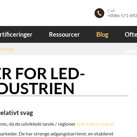
Call

+0086-571-89
rtificeringer
Ressourcer
Blog
Ofte
ustrien
spør
 FOR LED-
DUSTRIEN
elativt svag
res, da de udviklede lande / regioner
bulk Edison pærer
arkeder. De har strenge adgangsbarrierer, en etableret