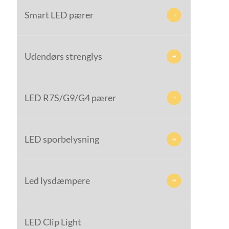
Smart LED pærer

Udendørs strenglys

LED R7S/G9/G4 pærer

LED sporbelysning

Led lysdæmpere

LED Clip Light