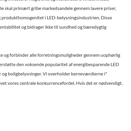
 De skal primært gribe markedsandele gennem lavere priser,
og produkthomogenitet i LED-belysningsindustrien. Disse
tabilitet og bidrager ikke til sundhed og bæredygtig
vice og forbinder alle forretningsmuligheder gennem uophørlig
 understøtte den voksende popularitet af energibesparende LED
 og boligbelysninger. Vi overholder kerneværdierne i"
levet vores centrale konkurrencefordel. Hvis det er nødvendigt,