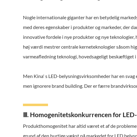
Nogle internationale giganter har en betydelig marked
med deres egenskaber i produkter og markeder, der da
innovative fordele i nye produkter og nye teknologier
høj værdi mestrer centrale kerneteknologier såsom hig
varmeafledning teknologi, hovedsageligt beskæftiget i
Men Kina' s LED-belysningsvirksomheder har en svag ev
men ignorere brand building. Der er færre brandvirk
Ⅲ. Homogenitetskonkurrencen for LED-b
Produkthomogenitet har altid været et af de probleme
grund af den hurtige vækst på markedet for LED belys