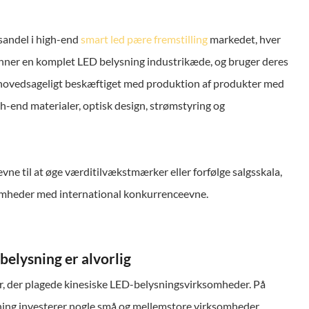
sandel i high-end
smart led pære fremstilling
markedet, hver
nner en komplet LED belysning industrikæde, og bruger deres
, hovedsageligt beskæftiget med produktion af produkter med
h-end materialer, optisk design, strømstyring og
ne til at øge værditilvækstmærker eller forfølge salgsskala,
somheder med international konkurrenceevne.
elysning er alvorlig
r, der plagede kinesiske LED-belysningsvirksomheder. På
ning investerer nogle små og mellemstore virksomheder