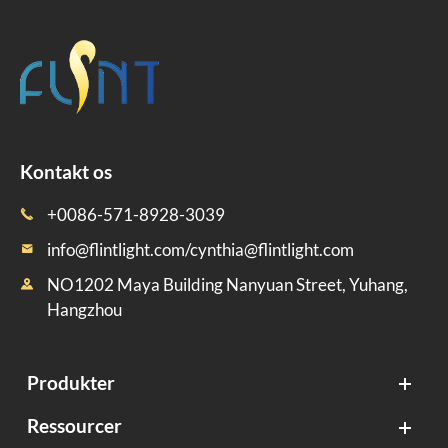
Kontakt os
+0086-571-8928-3039

info@flintlight.com/cynthia@flintlight.com

NO1202 Maya Building Nanyuan Street, Yuhang,

Hangzhou
Produkter
Ressourcer