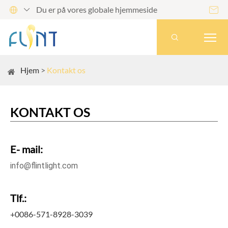
Du er på vores globale hjemmeside




Hjem
Kontakt os
KONTAKT OS
E- mail:
info@flintlight.com
Tlf.:
+0086-571-8928-3039