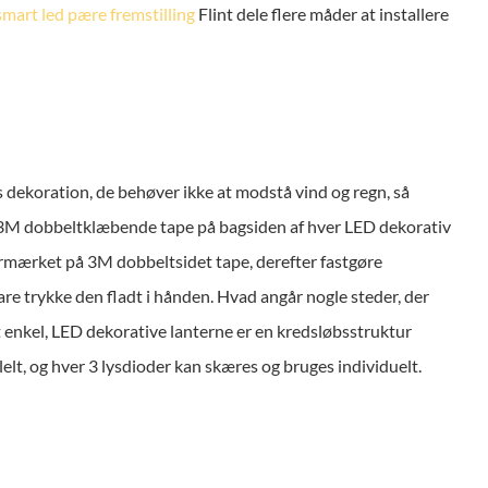
smart led pære fremstilling
Flint dele flere måder at installere
 dekoration, de behøver ikke at modstå vind og regn, så
e 3M dobbeltklæbende tape på bagsiden af hver LED dekorativ
stermærket på 3M dobbeltsidet tape, derefter fastgøre
 bare trykke den fladt i hånden. Hvad angår nogle steder, der
t enkel, LED dekorative lanterne er en kredsløbsstruktur
lelt, og hver 3 lysdioder kan skæres og bruges individuelt.