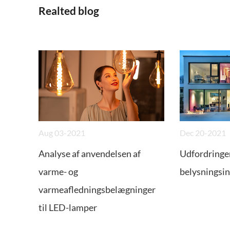
Realted blog
Aug 03-2021
Dec 20-2021
Analyse af anvendelsen af
Udfordringer
varme- og
belysningsi
varmeafledningsbelægninger
til LED-lamper