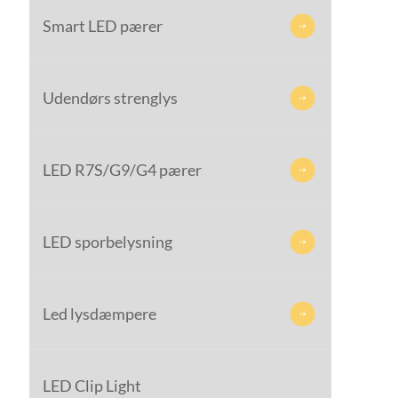
Smart LED pærer

Udendørs strenglys

LED R7S/G9/G4 pærer

LED sporbelysning

Led lysdæmpere

LED Clip Light