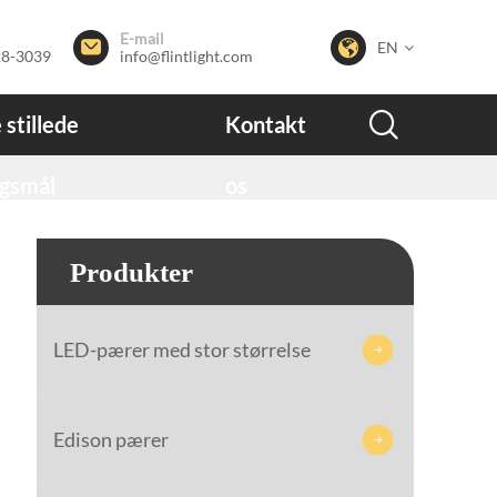
E-mail


EN
28-3039
info@flintlight.com

 stillede
Kontakt
gsmål
os
Produkter
LED-pærer med stor størrelse

Edison pærer
