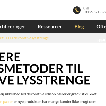
Call

+0086-571-89
rtificeringer
Ressourcer
Blog
Ofte
r til LED dekorative lysstrenge
spør
LERE
SMETODER TIL
VE LYSSTRENGE
g høj sikkerhed led dekorative edison pærer er gradvist dukket
on pærer
er nye produkter, har mange kunder ikke brugt dem