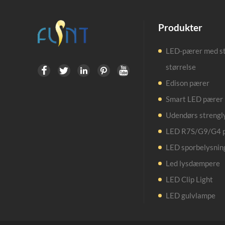
Produkter
LED-pærer med s
størrelse





Edison pærer
Smart LED pærer
Udendørs strengl
LED R7S/G9/G4 
LED sporbelysnin
Led lysdæmpere
LED Clip Light
LED gulvlampe