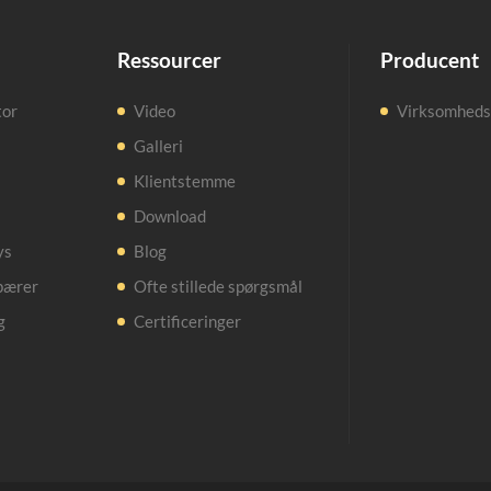
Ressourcer
Producent
tor
Video
Virksomhedsp
Galleri
Klientstemme
Download
ys
Blog
pærer
Ofte stillede spørgsmål
g
Certificeringer