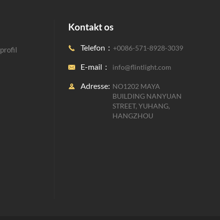
Kontakt os
Telefon：
+0086-571-8928-3039

rofil
E-mail：
info@flintlight.com

Adresse:
NO1202 MAYA

BUILDING NANYUAN
STREET, YUHANG,
HANGZHOU