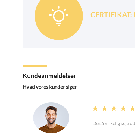

CERTIFIKAT: U
Kundeanmeldelser
Hvad vores kunder siger




De så virkelig seje u