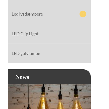
Led lysdæmpere

LED Clip Light
LED gulvlampe
News