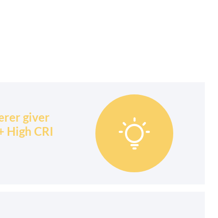
rer giver

+ High CRI