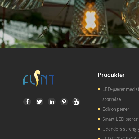
Produkter
LED-pærer med s
størrelse





Edison pærer
Smart LED pærer
Udendørs strengl
LED R7S/G9/G4 