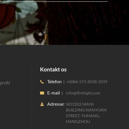
Kontakt os
Telefon：
+0086-571-8928-3039

rofil
E-mail：
info@flintlight.com

Adresse:
NO1202 MAYA

BUILDING NANYUAN
STREET, YUHANG,
HANGZHOU