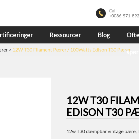
Call

+0086-571-89
rtificeringer
Ressourcer
Blog
Ofte
ærer
12W T30 Filament Pærer / 100Watts Edison T30 Pærer
spør
12W T30 FILA
EDISON T30 P
12w T30 dæmpbar vintage pære, 