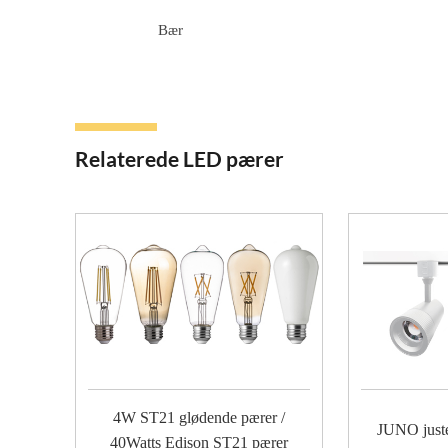
Bær
Relaterede LED pærer
4W ST21 glødende pærer /
JUNO juste
40Watts Edison ST21 pærer