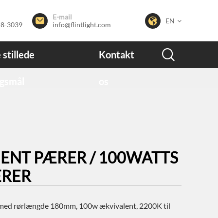
E-mail


EN
28-3039
info@flintlight.com

 stillede
Kontakt
gsmål
os
MENT PÆRER / 100WATTS
ÆRER
med rørlængde 180mm, 100w ækvivalent, 2200K til