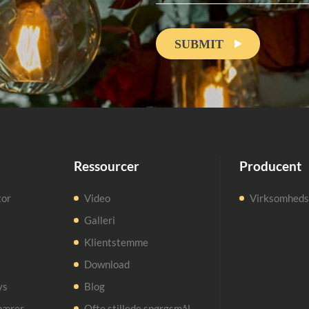
SUBMIT

Ressourcer
Producent
tor
Video
Virksomhedsp
Galleri
Klientstemme
Download
ys
Blog
pærer
Ofte stillede spørgsmål