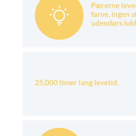
Pærerne lever

farve, ingen s
udendørs luk
25.000 timer lang levetid.