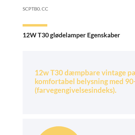
SCPTB0. CC
12W T30 glødelamper Egenskaber
12w T30 dæmpbare vintage pæ
komfortabel belysning med 90
(farvegengivelsesindeks).