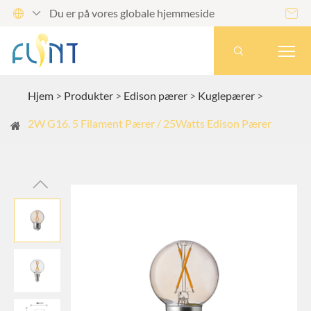
Du er på vores globale hjemmeside




Hjem
Produkter
Edison pærer
Kuglepærer
2W G16. 5 Filament Pærer / 25Watts Edison Pærer