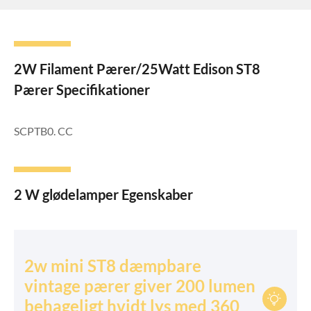
2W Filament Pærer/25Watt Edison ST8
Pærer Specifikationer
SCPTB0. CC
2 W glødelamper Egenskaber
2w mini ST8 dæmpbare
vintage pærer giver 200 lumen

behageligt hvidt lys med 360